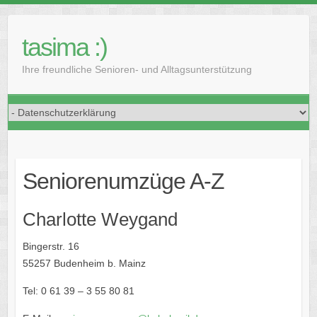
Skip
to
tasima :)
content
Ihre freundliche Senioren- und Alltagsunterstützung
Seniorenumzüge A-Z
Charlotte Weygand
Bingerstr. 16
55257 Budenheim b. Mainz
Tel: 0 61 39 – 3 55 80 81